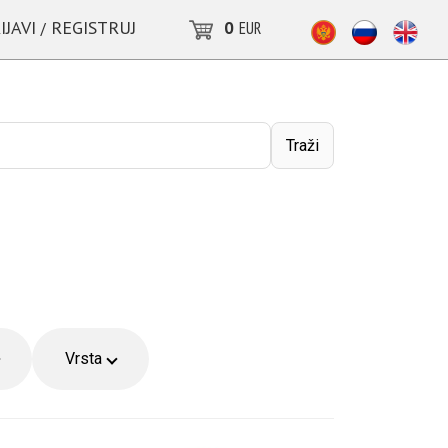
IJAVI
REGISTRUJ
0
EUR
/
Traži
Vrsta