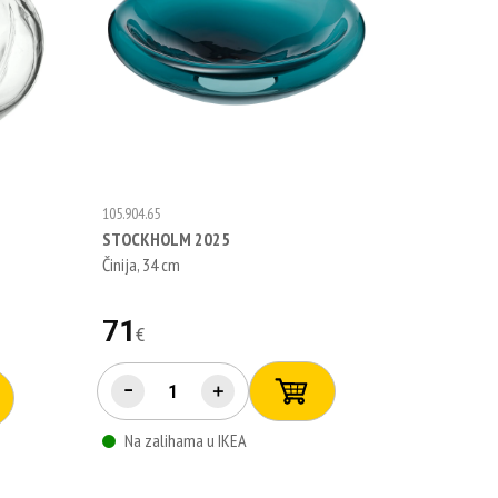
105.904.65
STOCKHOLM 2025
Činija, 34 cm
71
€
−
＋
Na zalihama u IKEA