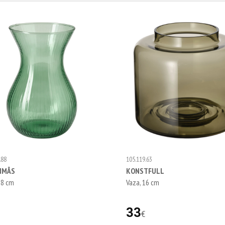
.88
105.119.63
NMÅS
KONSTFULL
18 cm
Vaza, 16 cm
33
€