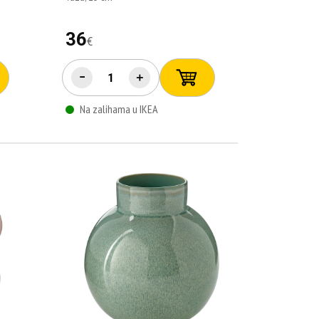
36
€
−
＋
Na zalihama u IKEA