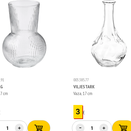
.91
003.385.77
AG
VILJESTARK
17 cm
Vaza, 17 cm
3
€
€
＋
−
＋