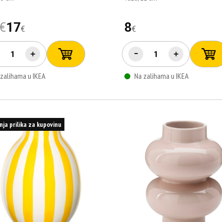
€
17
8
€
€
＋
−
＋
 zalihama u IKEA
Na zalihama u IKEA
nja prilika za kupovinu