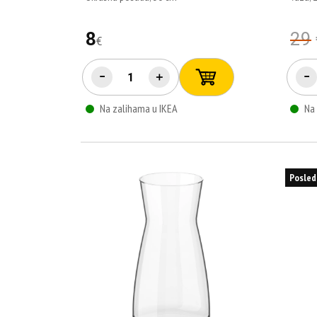
8
29
€
−
＋
−
Na zalihama u IKEA
Na
Posled