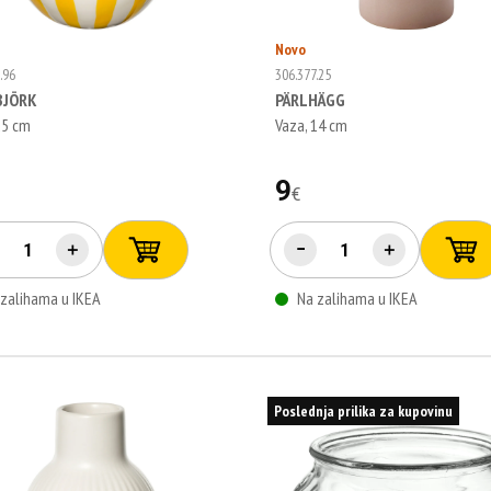
Novo
.96
306.377.25
BJÖRK
PÄRLHÄGG
25 cm
Vaza, 14 cm
9
€
€
＋
−
＋
 zalihama u IKEA
Na zalihama u IKEA
Poslednja prilika za kupovinu