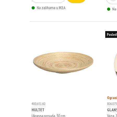
Na zalihama u IKEA
Na
Posled
Ogran
400.651.60
806.073
HULTET
GLAN
Ukrasna posuda, 30 cm
Vaza, 