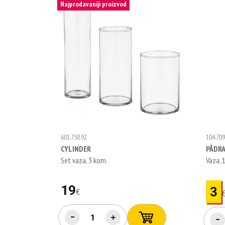
Najprodavaniji proizvod
601.750.92
104.709
CYLINDER
PÅDR
Set vaza, 3 kom.
Vaza, 
19
3
€
−
＋
−