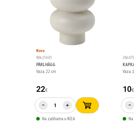
Novo
806.234.05
206.073
PÄRLHÄGG
KAPK
Vaza, 22 cm
Vaza, 
22
10
€
−
＋
−
Na zalihama u IKEA
Na