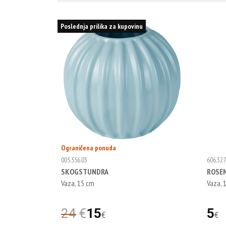
Poslednja prilika za kupovinu
Ograničena ponuda
005.556.03
606.327
SKOGSTUNDRA
ROSE
Vaza, 15 cm
Vaza, 
24
€
15
5
€
€