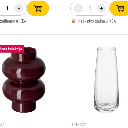
＋
−
＋
 zalihama u IKEA
Nizak nivo zaliha u IKEA
čena kolekcija
.77
804.577.74