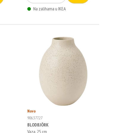
Na zalihama u IKEA
Novo
906.377.27
BLODBJÖRK
Vaza, 25 cm