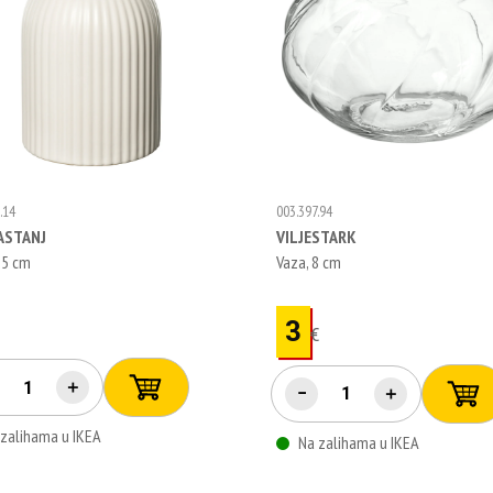
.14
003.397.94
ASTANJ
VILJESTARK
15 cm
Vaza, 8 cm
3
€
€
＋
−
＋
 zalihama u IKEA
Na zalihama u IKEA