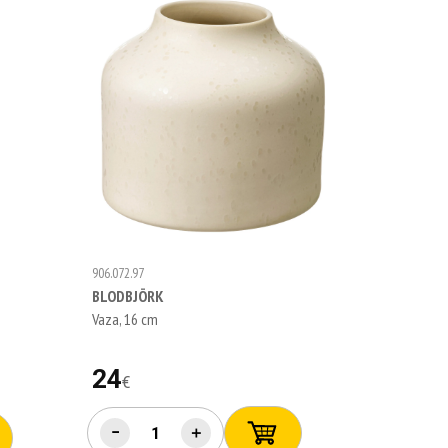
906.072.97
BLODBJÖRK
Vaza, 16 cm
24
€
−
＋