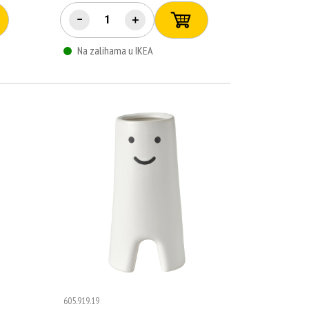
−
＋
Na zalihama u IKEA
605.919.19