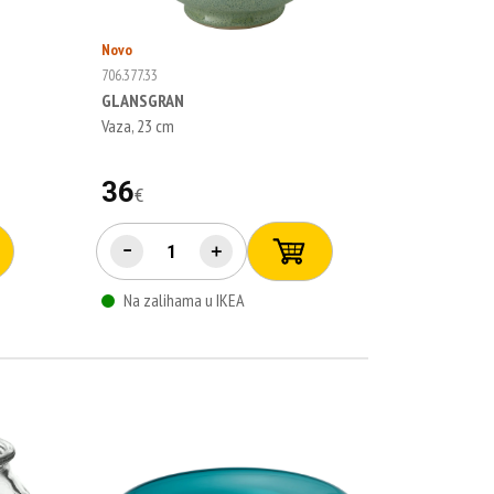
Novo
706.377.33
GLANSGRAN
Vaza, 23 cm
36
€
−
＋
Na zalihama u IKEA