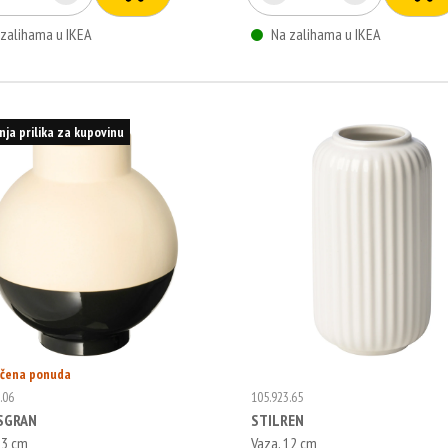
 zalihama u IKEA
Na zalihama u IKEA
nja prilika za kupovinu
ičena ponuda
.06
105.923.65
SGRAN
STILREN
23 cm
Vaza, 12 cm