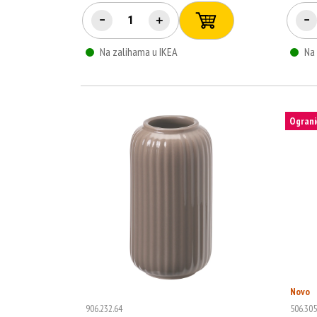
−
＋
−
Na zalihama u IKEA
Na
Ograni
Novo
906.232.64
506.305