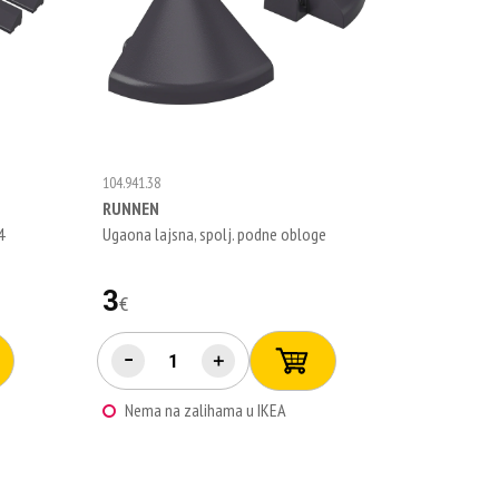
104.941.38
RUNNEN
4
Ugaona lajsna, spolj. podne obloge
3
€
−
＋
Nema na zalihama u IKEA