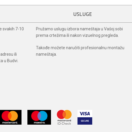
USLUGE
ke svakih 7-10
Pružamo uslugu izbora nameštaja u Vašoj sobi
prema crtežima ili nakon vizuelnog pregleda.
Takođe možete naručiti profesionalnu montažu
adresu ili
nameštaja.
ta u Budvi.