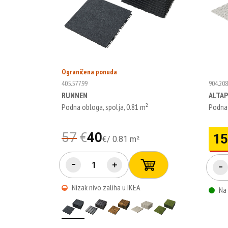
Ograničena ponuda
405.577.99
904.208
RUNNEN
ALTA
Podna obloga, spolja, 0.81 m²
Podna 
57
€
40
15
€
/
0.81 m²
−
＋
−
Nizak nivo zaliha u IKEA
Na