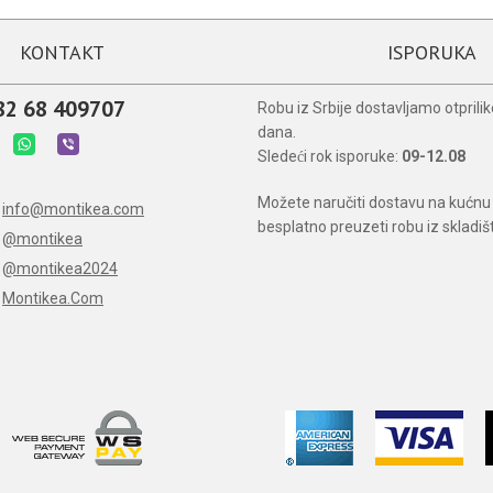
KONTAKT
ISPORUKA
82 68 409707
Robu iz Srbije dostavljamo otprili
dana.
Sledeći rok isporuke:
09-12.08
Možete naručiti dostavu na kućnu 
info@montikea.com
besplatno preuzeti robu iz skladiš
@montikea
@montikea2024
Montikea.Com