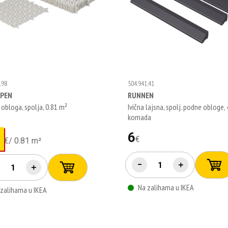
.98
504.941.41
PPEN
RUNNEN
obloga, spolja, 0.81 m²
Ivična lajsna, spolj. podne obloge, 
komada
6
€
€
/
0.81 m²
−
＋
＋
Na zalihama u IKEA
 zalihama u IKEA