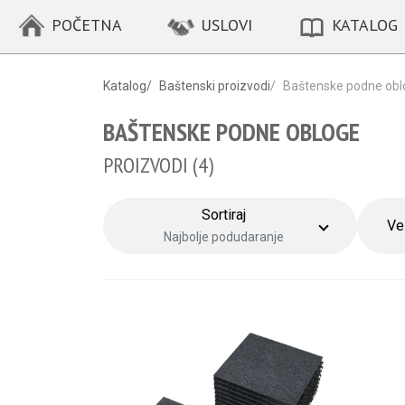
POČETNA
USLOVI
KATALOG
Katalog
/
Baštenski proizvodi
/
Baštenske podne obl
BAŠTENSKE PODNE OBLOGE
PROIZVODI (
4
)
Sortiraj
Ve
Najbolje podudaranje