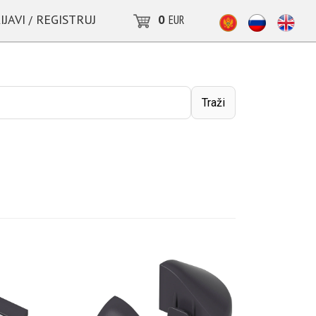
IJAVI
REGISTRUJ
0
EUR
/
Traži