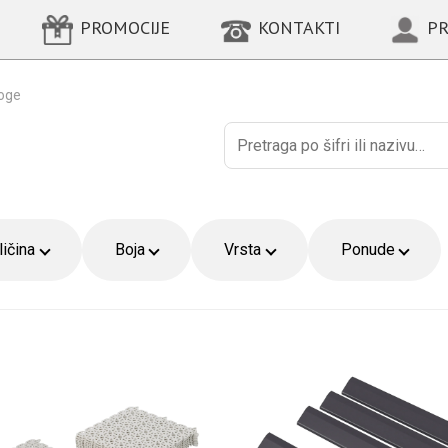
PROMOCIJE
KONTAKTI
PR
oge
Поиск
ličina
Boja
Vrsta
Ponude