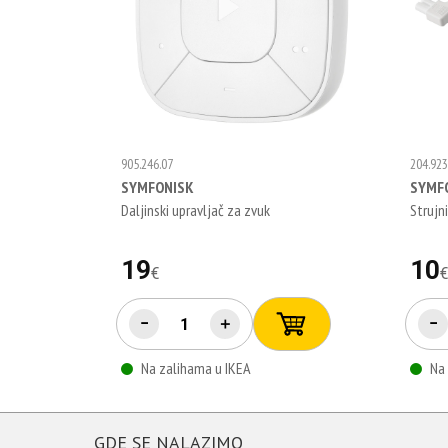
905.246.07
204.923
SYMFONISK
SYMF
Daljinski upravljač za zvuk
Strujni
19
10
€
−
＋
−
Na zalihama u IKEA
Na
GDE SE NALAZIMO