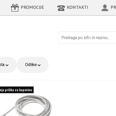
PROMOCIJE
KONTAKTI
PR
Поиск
sta
Odlike
nja prilika za kupovinu