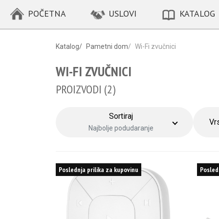
POČETNA
USLOVI
KATALOG
Katalog
/
Pametni dom
/
Wi-Fi zvučnici
WI-FI ZVUČNICI
PROIZVODI (
2
)
Sortiraj
Vr
Najbolje podudaranje
Poslednja prilika za kupovinu
Posled