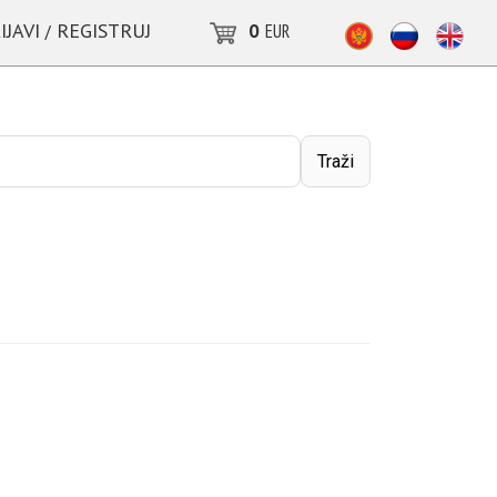
IJAVI
REGISTRUJ
0
EUR
/
Traži