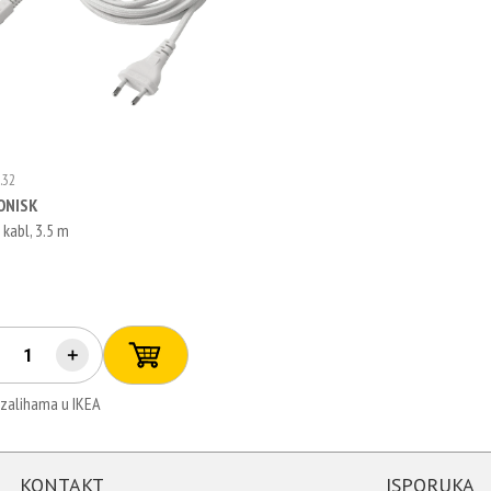
.32
ONISK
 kabl, 3.5 m
€
＋
 zalihama u IKEA
KONTAKT
ISPORUKA