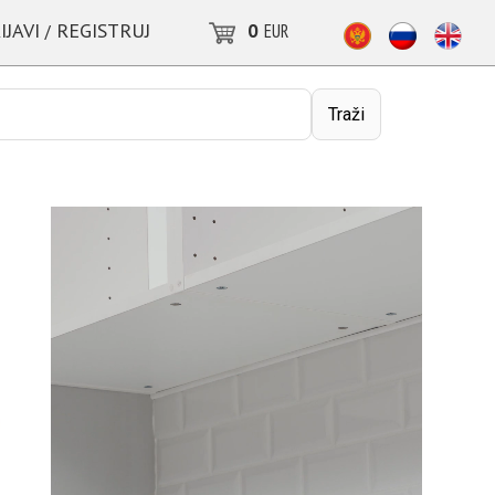
IJAVI
REGISTRUJ
0
EUR
/
Traži