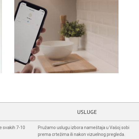
USLUGE
ke svakih 7-10
Pružamo uslugu izbora nameštaja u Vašoj sobi
prema crtežima ili nakon vizuelnog pregleda.