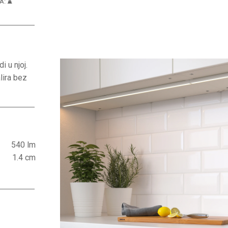
EA:
⌛️
i u njoj.
lira bez
540 lm
1.4 cm