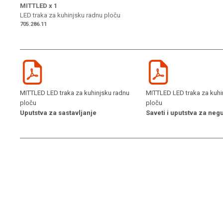
MITTLED
x 1
LED traka za kuhinjsku radnu ploču
705.286.11
MITTLED LED traka za kuhinjsku radnu
MITTLED LED traka za kuhi
ploču
ploču
Uputstva za sastavljanje
Saveti i uputstva za neg