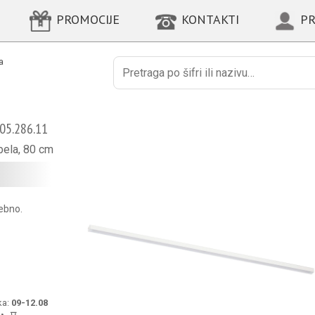
PROMOCIJE
KONTAKTI
PR
a
Поиск
05.286.11
bela, 80 cm
sebno.
ka:
09-12.08