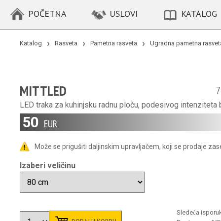
POČETNA
USLOVI
KATALOG
Katalog
Rasveta
Pametna rasveta
Ugradna pametna rasvet
MITTLED
7
LED traka za kuhinjsku radnu ploču, podesivog intenziteta 
50
Može se prigušiti daljinskim upravljačem, koji se prodaje za
Izaberi veličinu
Sledeća isporu