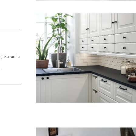
njsku radnu
u