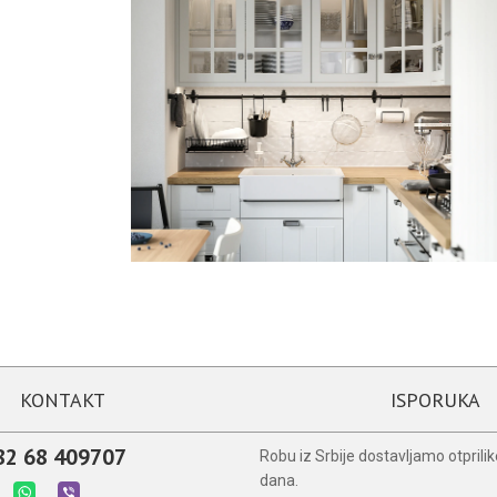
KONTAKT
ISPORUKA
82 68 409707
Robu iz Srbije dostavljamo otprili
dana.