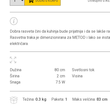
DODAJ U KORPU
Dostupno u IK
Dobra rasveta čini da kuhinja bude prijatnija i da se lakše rad
Rasvetna traka je dimenzionirana za METOD i lako se insta
električara.
Dužina
80 cm
Svetlosni tok
Širina
2 cm
Visina
Snaga
7.5 W
Težina:
0.3 kg
Paketa:
1
Maks velćina:
83 cm