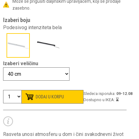
Može se prigušiti daljinskim upravljačem, koji se prodaje
zasebno.
Izaberi boju
Podesivog intenziteta bela
Izaberi veličinu
Sledeća isporuka:
09-12.08
DODAJ U KORPU
Dostupno u IKEA:
⌛️
Rasveta unosi atmosferu u dom i čini svakodnevni život