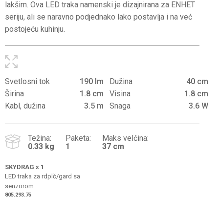
lakšim. Ova LED traka namenski je dizajnirana za ENHET
seriju, ali se naravno podjednako lako postavlja i na već
postojeću kuhinju.
Svetlosni tok
190 lm
Dužina
40 cm
Širina
1.8 cm
Visina
1.8 cm
Kabl, dužina
3.5 m
Snaga
3.6 W
Težina:
Paketa:
Maks velćina:
0.33 kg
1
37 cm
SKYDRAG
x 1
LED traka za rdplč/gard sa
senzorom
805.293.75