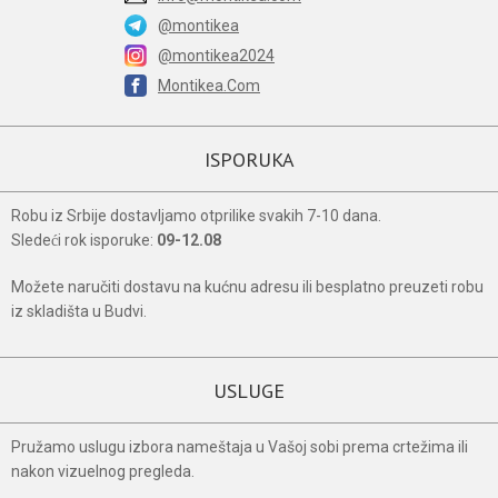
@montikea
@montikea2024
Montikea.Com
ISPORUKA
Robu iz Srbije dostavljamo otprilike svakih 7-10 dana.
Sledeći rok isporuke:
09-12.08
Možete naručiti dostavu na kućnu adresu ili besplatno preuzeti robu
iz skladišta u Budvi.
USLUGE
Pružamo uslugu izbora nameštaja u Vašoj sobi prema crtežima ili
nakon vizuelnog pregleda.