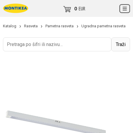
0
EUR
Katalog
Rasveta
Pametna rasveta
Ugradna pametna rasveta
Поиск
Traži